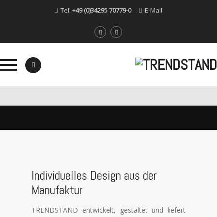
Tel:
+49 (0)34295 70779-0
E-Mail
Direkt
zum
Inhalt
Oops..
You have some jquery.js library include that comes afte
Individuelles Design aus der
To fix this, you 
Manufaktur
1. Set 'Module General Options' -> 'Advanced' -> 'jQue
on
TRENDSTAND entwickelt, gestaltet und liefert